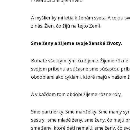
i zvieratá…milujem svet.
A myšlienky mi letia k ženám sveta. A celou sv
z nás. Žien, čo žijú na tejto Zemi.
Sme ženy a žijeme svoje ženské životy.
Bohaté všetkým tým, čo žijeme. Žijeme rôzne 
svojom príbehu a súčasne sme súčasťou príbe
obdobiami ako cyklami, ktoré majú v našom ži
A v každom tom období žijeme rôzne roly.
Sme partnerky. Sme manželky. Sme mamy syn
sestry…sme mladé ženy, sme ženy, čo majú pr
sme ženy, ktoré deti nemajú, sme ženy, čo svo