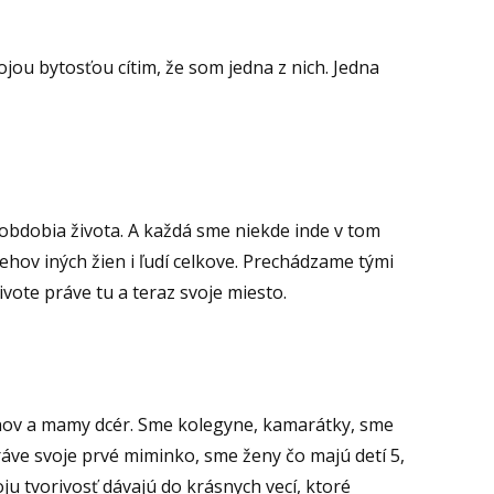
ojou bytosťou cítim, že som jedna z nich. Jedna
obdobia života. A každá sme niekde inde v tom
hov iných žien i ľudí celkove. Prechádzame tými
vote práve tu a teraz svoje miesto.
ov a mamy dcér. Sme kolegyne, kamarátky, sme
áve svoje prvé miminko, sme ženy čo majú detí 5,
ju tvorivosť dávajú do krásnych vecí, ktoré