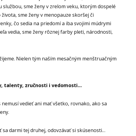
u službou, sme ženy v zrelom veku, ktorým dospelé
o života, sme ženy v menopauze skoršej či
enky, čo sedia na priedomí a iba svojimi múdrymi
eľa vedia, sme ženy rôznej farby pleti, národnosti,
o žijeme. Nielen tým naším mesačným menštruačným
, talenty, zručnosti i vedomosti…
s nemusí vedieť ani mať všetko, rovnako, ako sa
eny.
ť sa darmi tej druhej, odovzávať si skúsenosti…