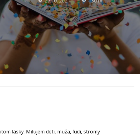
27.10. 2021
1301x
ocitom lásky. Milujem deti, muža, ľudí, stromy