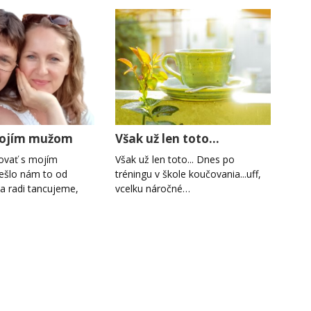
mojím mužom
Však už len toto...
ovať s mojím
Však už len toto... Dnes po
ešlo nám to od
tréningu v škole koučovania...uff,
a radi tancujeme,
vcelku náročné…