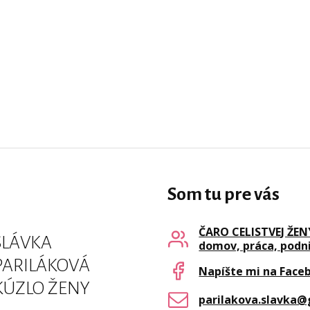
Som tu pre vás
ČARO CELISTVEJ ŽENY 
SLÁVKA
domov, práca, podn
PARILÁKOVÁ
Napíšte mi na Face
KÚZLO ŽENY
parilakova.slavka