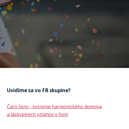
Uvidíme sa vo FB skupine?
Čaro ženy - tvorenie harmonického domova
a láskyplných vzťahov v ňom