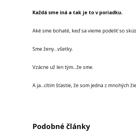
Každá sme iná a tak je to v poriadku.
Aké sme bohaté, keď sa vieme podeliť so sk
Sme ženy…všetky.
Vzácne už len tým…že sme.
A ja…cítim šťastie, že som jedna z mnohých žie
Podobné články