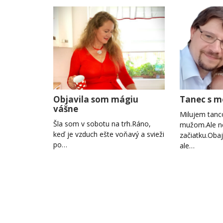
Objavila som mágiu
Tanec s 
vášne
Milujem tanc
Šla som v sobotu na trh.Ráno,
mužom.Ale n
keď je vzduch ešte voňavý a svieži
začiatku.Obaj
po…
ale…