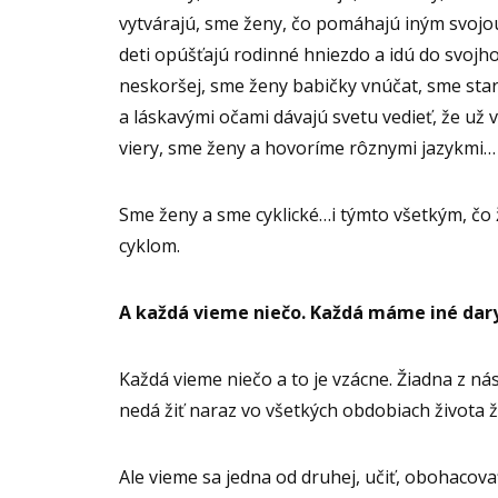
vytvárajú, sme ženy, čo pomáhajú iným svojo
deti opúšťajú rodinné hniezdo a idú do svojh
neskoršej, sme ženy babičky vnúčat, sme star
a láskavými očami dávajú svetu vedieť, že už v
viery, sme ženy a hovoríme rôznymi jazykmi…
Sme ženy a sme cyklické…i týmto všetkým, č
cyklom.
A každá vieme niečo. Každá máme iné dary
Každá vieme niečo a to je vzácne. Žiadna z ná
nedá žiť naraz vo všetkých obdobiach života ž
Ale vieme sa jedna od druhej, učiť, obohacova