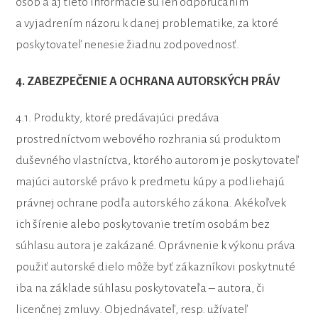
osôb a aj tieto informácie sú len odporúčaním
a vyjadrením názoru k danej problematike, za ktoré
poskytovateľ nenesie žiadnu zodpovednosť.
4. ZABEZPEČENIE A OCHRANA AUTORSKÝCH PRÁV
4.1. Produkty, ktoré predávajúci predáva
prostredníctvom webového rozhrania sú produktom
duševného vlastníctva, ktorého autorom je poskytovateľ
majúci autorské právo k predmetu kúpy a podliehajú
právnej ochrane podľa autorského zákona. Akékoľvek
ich šírenie alebo poskytovanie tretím osobám bez
súhlasu autora je zakázané. Oprávnenie k výkonu práva
použiť autorské dielo môže byť zákazníkovi poskytnuté
iba na základe súhlasu poskytovateľa – autora, či
licenčnej zmluvy. Objednávateľ, resp. užívateľ