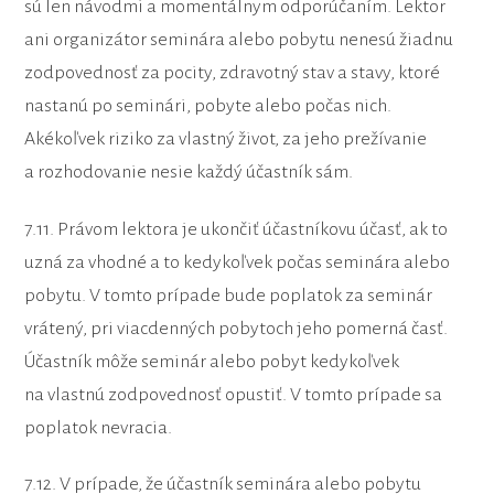
sú len návodmi a momentálnym odporúčaním. Lektor
ani organizátor seminára alebo pobytu nenesú žiadnu
zodpovednosť za pocity, zdravotný stav a stavy, ktoré
nastanú po seminári, pobyte alebo počas nich.
Akékoľvek riziko za vlastný život, za jeho prežívanie
a rozhodovanie nesie každý účastník sám.
7.11. Právom lektora je ukončiť účastníkovu účasť, ak to
uzná za vhodné a to kedykoľvek počas seminára alebo
pobytu. V tomto prípade bude poplatok za seminár
vrátený, pri viacdenných pobytoch jeho pomerná časť.
Účastník môže seminár alebo pobyt kedykoľvek
na vlastnú zodpovednosť opustiť. V tomto prípade sa
poplatok nevracia.
7.12. V prípade, že účastník seminára alebo pobytu