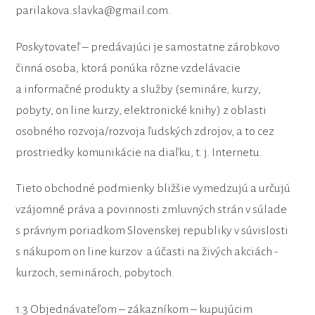
parilakova.slavka@gmail.com.
Poskytovateľ – predávajúci je samostatne zárobkovo
činná osoba, ktorá ponúka rôzne vzdelávacie
a informačné produkty a služby (semináre, kurzy,
pobyty, on line kurzy, elektronické knihy) z oblasti
osobného rozvoja/rozvoja ľudských zdrojov, a to cez
prostriedky komunikácie na diaľku, t. j. Internetu.
Tieto obchodné podmienky bližšie vymedzujú a určujú
vzájomné práva a povinnosti zmluvných strán v súlade
s právnym poriadkom Slovenskej republiky v súvislosti
s nákupom on line kurzov a účasti na živých akciách -
kurzoch, seminároch, pobytoch.
1.3 Objednávateľom – zákazníkom – kupujúcim