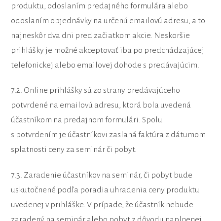
produktu, odoslaním predajného formulára alebo
odoslaním objednávky na určenú emailovú adresu, a to
najneskôr dva dni pred začiatkom akcie. Neskoršie
prihlášky je možné akceptovať iba po predchádzajúcej
telefonickej alebo emailovej dohode s predávajúcim.
7.2. Online prihlášky sú zo strany predávajúceho
potvrdené na emailovú adresu, ktorá bola uvedená
účastníkom na predajnom formulári. Spolu
s potvrdením je účastníkovi zaslaná faktúra z dátumom
splatnosti ceny za seminár či pobyt.
7.3. Zaradenie účastníkov na seminár, či pobyt bude
uskutočnené podľa poradia uhradenia ceny produktu
uvedenej v prihláške. V prípade, že účastník nebude
zaradený na seminár alebo pobyt z dôvodu naplnenej