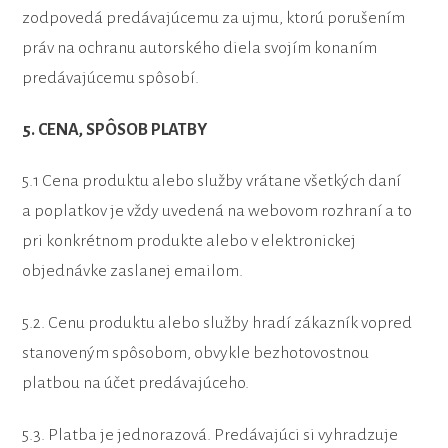
zodpovedá predávajúcemu za ujmu, ktorú porušením
práv na ochranu autorského diela svojím konaním
predávajúcemu spôsobí.
5. CENA, SPÔSOB PLATBY
5.1 Cena produktu alebo služby vrátane všetkých daní
a poplatkov je vždy uvedená na webovom rozhraní a to
pri konkrétnom produkte alebo v elektronickej
objednávke zaslanej emailom.
5.2. Cenu produktu alebo služby hradí zákazník vopred
stanoveným spôsobom, obvykle bezhotovostnou
platbou na účet predávajúceho.
5.3. Platba je jednorazová. Predávajúci si vyhradzuje