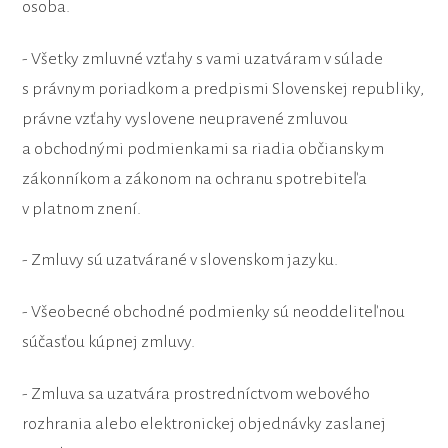
osoba.
- Všetky zmluvné vzťahy s vami uzatváram v súlade
s právnym poriadkom a predpismi Slovenskej republiky,
právne vzťahy vyslovene neupravené zmluvou
a obchodnými podmienkami sa riadia občianskym
zákonníkom a zákonom na ochranu spotrebiteľa
v platnom znení.
- Zmluvy sú uzatvárané v slovenskom jazyku.
- Všeobecné obchodné podmienky sú neoddeliteľnou
súčasťou kúpnej zmluvy.
- Zmluva sa uzatvára prostredníctvom webového
rozhrania alebo elektronickej objednávky zaslanej