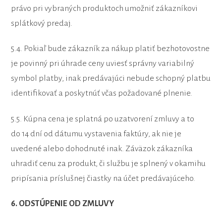
právo pri vybraných produktoch umožniť zákazníkovi
splátkový predaj.
5.4. Pokiaľ bude zákazník za nákup platiť bezhotovostne
je povinný pri úhrade ceny uviesť správny variabilný
symbol platby, inak predávajúci nebude schopný platbu
identifikovať a poskytnúť včas požadované plnenie.
5.5. Kúpna cena je splatná po uzatvorení zmluvy a to
do 14 dní od dátumu vystavenia faktúry, ak nie je
uvedené alebo dohodnuté inak. Záväzok zákazníka
uhradiť cenu za produkt, či službu je splnený v okamihu
pripísania príslušnej čiastky na účet predávajúceho.
6. ODSTÚPENIE OD ZMLUVY