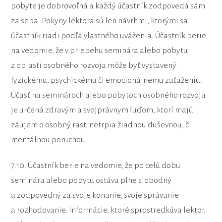
pobyte je dobrovoľná a každý účastník zodpovedá sám
za seba. Pokyny lektora sú len návrhmi, ktorými sa
účastník riadi podľa vlastného uváženia. Účastník berie
na vedomie, že v priebehu seminára alebo pobytu
z oblasti osobného rozvoja môže byť vystavený
fyzickému, psychickému či emocionálnemu zaťaženiu.
Účasť na seminároch alebo pobytoch osobného rozvoja
je určená zdravým a svojprávnym ľuďom, ktorí majú
záujem o osobný rast, netrpia žiadnou duševnou, či
mentálnou poruchou.
7.10. Účastník berie na vedomie, že po celú dobu
seminára alebo pobytu ostáva plne slobodný
a zodpovedný za svoje konanie, svoje správanie
a rozhodovanie. Informácie, ktoré sprostredkúva lektor,