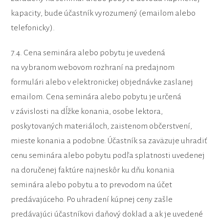
kapacity, bude účastník vyrozumený (emailom alebo
telefonicky).
7.4. Cena seminára alebo pobytu je uvedená
na vybranom webovom rozhraní na predajnom
formulári alebo v elektronickej objednávke zaslanej
emailom. Cena seminára alebo pobytu je určená
v závislosti na dĺžke konania, osobe lektora,
poskytovaných materiáloch, zaistenom občerstvení,
mieste konania a podobne. Účastník sa zaväzuje uhradiť
cenu seminára alebo pobytu podľa splatnosti uvedenej
na doručenej faktúre najneskôr ku dňu konania
seminára alebo pobytu a to prevodom na účet
predávajúceho. Po uhradení kúpnej ceny zašle
predávajúci účastníkovi daňový doklad a ak je uvedené