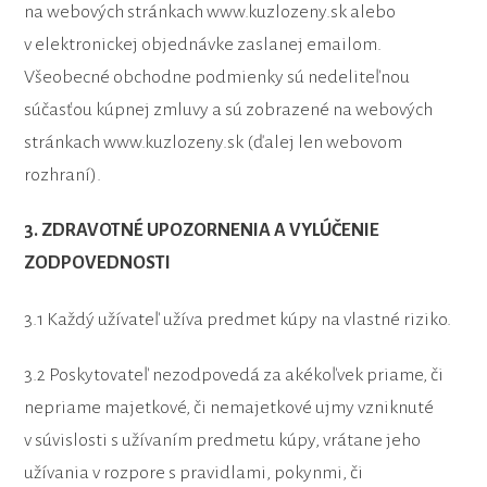
na webových stránkach www.kuzlozeny.sk alebo
v elektronickej objednávke zaslanej emailom.
Všeobecné obchodne podmienky sú nedeliteľnou
súčasťou kúpnej zmluvy a sú zobrazené na webových
stránkach www.kuzlozeny.sk (ďalej len webovom
rozhraní).
3. ZDRAVOTNÉ UPOZORNENIA A VYLÚČENIE
ZODPOVEDNOSTI
3.1 Každý užívateľ užíva predmet kúpy na vlastné riziko.
3.2 Poskytovateľ nezodpovedá za akékoľvek priame, či
nepriame majetkové, či nemajetkové ujmy vzniknuté
v súvislosti s užívaním predmetu kúpy, vrátane jeho
užívania v rozpore s pravidlami, pokynmi, či