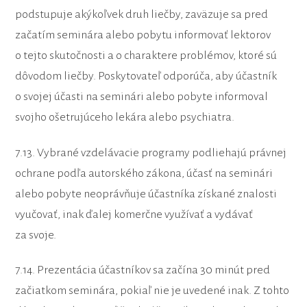
podstupuje akýkoľvek druh liečby, zaväzuje sa pred
začatím seminára alebo pobytu informovať lektorov
o tejto skutočnosti a o charaktere problémov, ktoré sú
dôvodom liečby. Poskytovateľ odporúča, aby účastník
o svojej účasti na seminári alebo pobyte informoval
svojho ošetrujúceho lekára alebo psychiatra.
7.13. Vybrané vzdelávacie programy podliehajú právnej
ochrane podľa autorského zákona, účasť na seminári
alebo pobyte neoprávňuje účastníka získané znalosti
vyučovať, inak ďalej komerčne využívať a vydávať
za svoje.
7.14. Prezentácia účastníkov sa začína 30 minút pred
začiatkom seminára, pokiaľ nie je uvedené inak. Z tohto