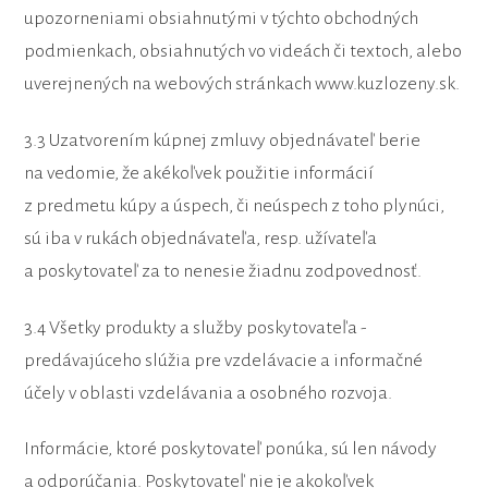
upozorneniami obsiahnutými v týchto obchodných
podmienkach, obsiahnutých vo videách či textoch, alebo
uverejnených na webových stránkach www.kuzlozeny.sk.
3.3 Uzatvorením kúpnej zmluvy objednávateľ berie
na vedomie, že akékoľvek použitie informácií
z predmetu kúpy a úspech, či neúspech z toho plynúci,
sú iba v rukách objednávateľa, resp. užívateľa
a poskytovateľ za to nenesie žiadnu zodpovednosť.
3.4 Všetky produkty a služby poskytovateľa -
predávajúceho slúžia pre vzdelávacie a informačné
účely v oblasti vzdelávania a osobného rozvoja.
Informácie, ktoré poskytovateľ ponúka, sú len návody
a odporúčania. Poskytovateľ nie je akokoľvek