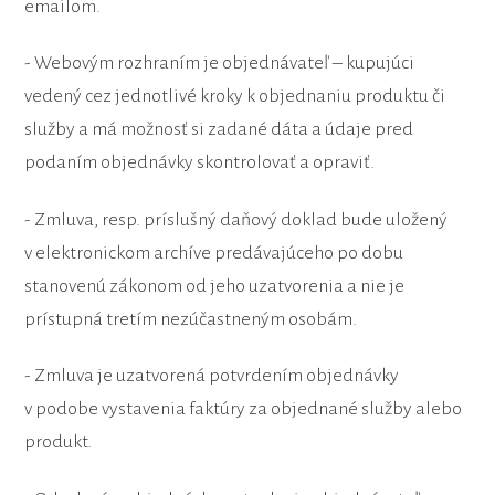
emailom.
- Webovým rozhraním je objednávateľ – kupujúci
vedený cez jednotlivé kroky k objednaniu produktu či
služby a má možnosť si zadané dáta a údaje pred
podaním objednávky skontrolovať a opraviť.
- Zmluva, resp. príslušný daňový doklad bude uložený
v elektronickom archíve predávajúceho po dobu
stanovenú zákonom od jeho uzatvorenia a nie je
prístupná tretím nezúčastneným osobám.
- Zmluva je uzatvorená potvrdením objednávky
v podobe vystavenia faktúry za objednané služby alebo
produkt.