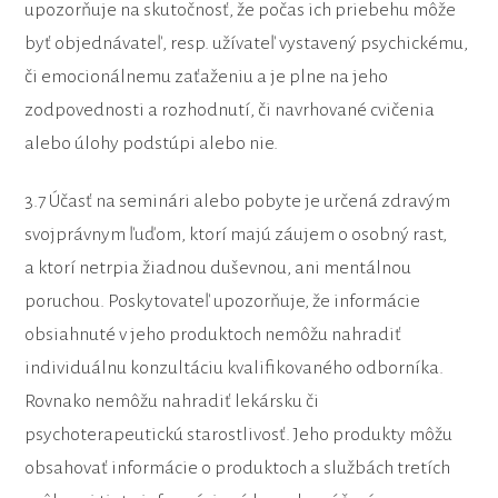
upozorňuje na skutočnosť, že počas ich priebehu môže
byť objednávateľ, resp. užívateľ vystavený psychickému,
či emocionálnemu zaťaženiu a je plne na jeho
zodpovednosti a rozhodnutí, či navrhované cvičenia
alebo úlohy podstúpi alebo nie.
3.7 Účasť na seminári alebo pobyte je určená zdravým
svojprávnym ľuďom, ktorí majú záujem o osobný rast,
a ktorí netrpia žiadnou duševnou, ani mentálnou
poruchou. Poskytovateľ upozorňuje, že informácie
obsiahnuté v jeho produktoch nemôžu nahradiť
individuálnu konzultáciu kvalifikovaného odborníka.
Rovnako nemôžu nahradiť lekársku či
psychoterapeutickú starostlivosť. Jeho produkty môžu
obsahovať informácie o produktoch a službách tretích