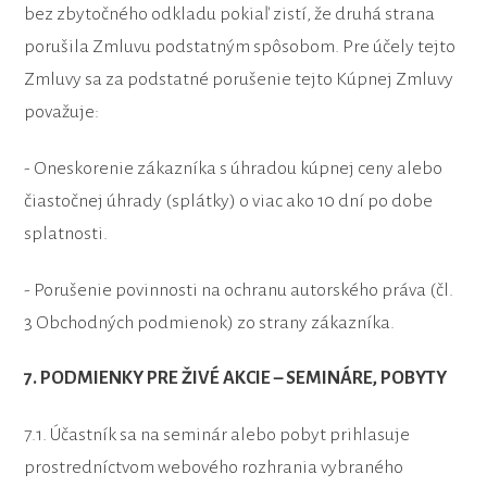
bez zbytočného odkladu pokiaľ zistí, že druhá strana
porušila Zmluvu podstatným spôsobom. Pre účely tejto
Zmluvy sa za podstatné porušenie tejto Kúpnej Zmluvy
považuje:
- Oneskorenie zákazníka s úhradou kúpnej ceny alebo
čiastočnej úhrady (splátky) o viac ako 10 dní po dobe
splatnosti.
- Porušenie povinnosti na ochranu autorského práva (čl.
3 Obchodných podmienok) zo strany zákazníka.
7. PODMIENKY PRE ŽIVÉ AKCIE – SEMINÁRE, POBYTY
7.1. Účastník sa na seminár alebo pobyt prihlasuje
prostredníctvom webového rozhrania vybraného