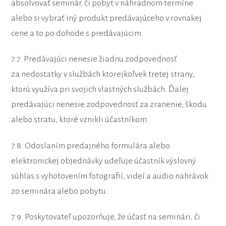
absolvovať seminár, či pobyt v náhradnom termíne
alebo si vybrať iný produkt predávajúceho v rovnakej
cene a to po dohode s predávajúcim.
7.7. Predávajúci nenesie žiadnu zodpovednosť
za nedostatky v službách ktorejkoľvek tretej strany,
ktorú využíva pri svojich vlastných službách. Ďalej
predávajúci nenesie zodpovednosť za zranenie, škodu
alebo stratu, ktoré vznikli účastníkom.
7.8. Odoslaním predajného formulára alebo
elektronickej objednávky udeľuje účastník výslovný
súhlas s vyhotovením fotografií, videí a audio nahrávok
zo seminára alebo pobytu.
7.9. Poskytovateľ upozorňuje, že účasť na seminári, či