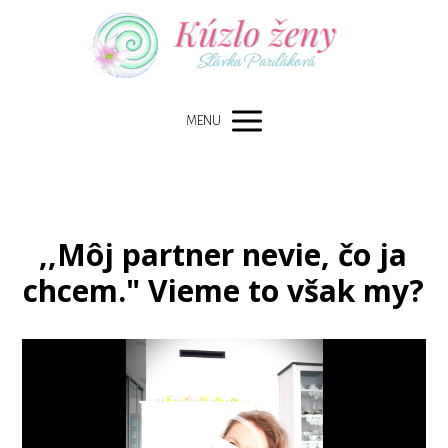
MENU
,,Môj partner nevie, čo ja
chcem." Vieme to však my?
Video
prehrávač