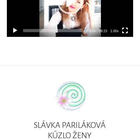
00:00
|
09:23
1.00x
SLÁVKA PARILÁKOVÁ
KÚZLO ŽENY