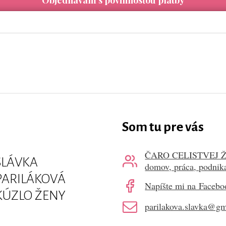
Som tu pre vás
ČARO CELISTVEJ ŽENY
SLÁVKA
domov, práca, podnik
PARILÁKOVÁ
Napíšte mi na Faceb
KÚZLO ŽENY
parilakova.slavka@g