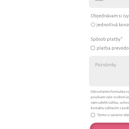
Objednávam si (vy
jednotlivá konz
Spôsob platby*
platba prevodom
Odosielaním formulára sú
používam vaše osobné úda
nám udelili súhlas, uchov
kontaktu súhlasím s po
Týmto si záväzne obj