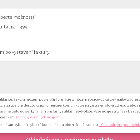
berte možnosť)*
ultácia – 39€
 po vystavení faktúry
hlasíte, že vám môžem posielať informácie a môžem spracovať vašu e-mailovú adresu
je za účelom doručovania komerčnej komunikácie na vašu e-mailovú adresu alebo v i
ávame tieto údaje, kým nám príslušný súhlas neodvoláte. Vaše údaje sú u nás v bezpečí
dmienkami
Ochrany osobných údajov*
ednávam vybranú cyklickú konzultáciu a oboznámil/a som sa
s Obchodnými podmienk
Objednávam s povinnosťou platby