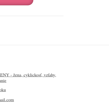
 - žena, cyklickosť, vzťahy,
anie
ooku
mail.com