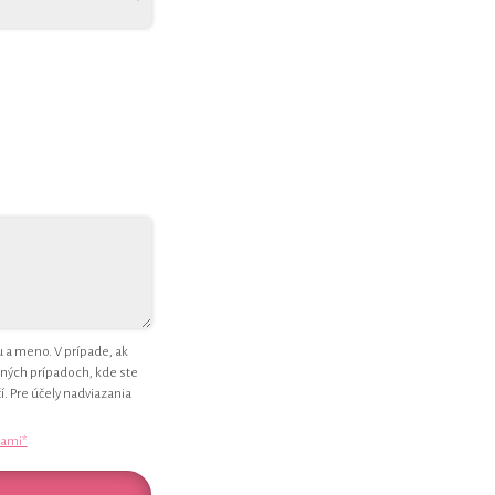
 a meno. V prípade, ak
ných prípadoch, kde ste
. Pre účely nadviazania
ami*