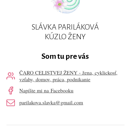
SLÁVKA PARILÁKOVÁ
KÚZLO ŽENY
Som tu pre vás
ČARO CELISTVEJ ŽENY - žena, cyklickosť,
vzťahy, domov, práca, podnikanie
Napíšte mi na Facebooku
parilakova.slavka@gmail.com