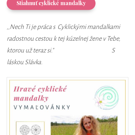
Stiahnuť cyklické mandalky
,,Nech Ti je práca s Cyklickými mandalkami
radostnou cestou k tej kúzelnej žene v Tebe,
ktorou už teraz si."
S
láskou Slávka.