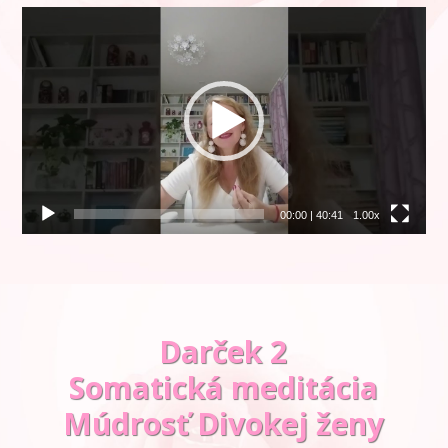
Video
prehrávač
00:00
|
40:41
1.00x
Darček 2
Somatická meditácia
Múdrosť Divokej ženy