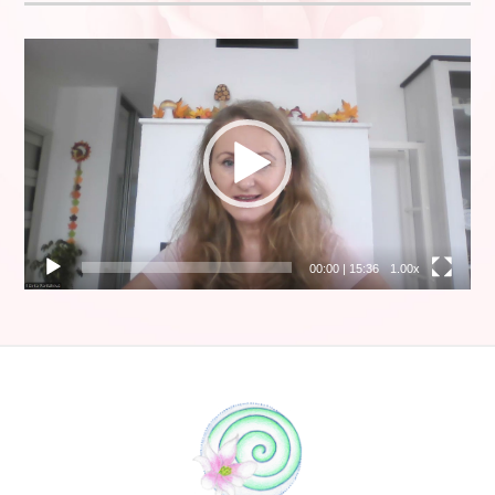
Video
prehrávač
00:00
|
15:36
1.00x