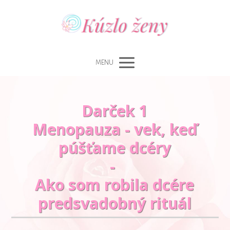
MENU
Darček 1
Menopauza - vek, keď
púšťame dcéry
-
Ako som robila dcére
predsvadobný rituál