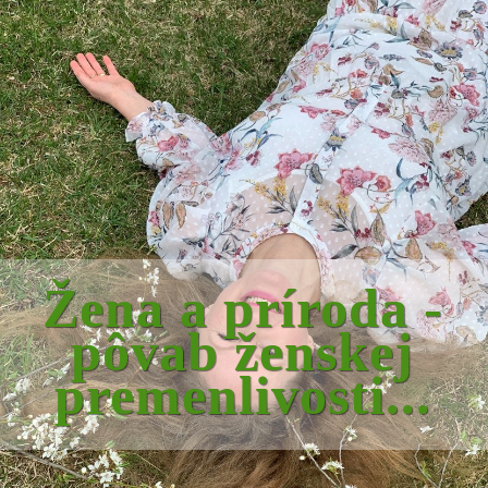
Žena a príroda -
pôvab ženskej
premenlivosti...