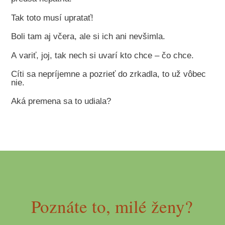
Tak toto musí upratať!
Boli tam aj včera, ale si ich ani nevšimla.
A variť, joj, tak nech si uvarí kto chce – čo chce.
Cíti sa nepríjemne a pozrieť do zrkadla, to už vôbec
nie.
Aká premena sa to udiala?
Poznáte to, milé ženy?