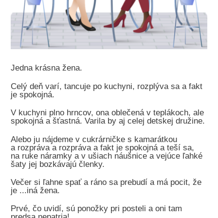
Jedna krásna žena.
Celý deň varí, tancuje po kuchyni, rozplýva sa a fakt
je spokojná.
V kuchyni plno hrncov, ona oblečená v teplákoch, ale
spokojná a šťastná. Varila by aj celej detskej družine.
Alebo ju nájdeme v cukrárničke s kamarátkou
a rozpráva a rozpráva a fakt je spokojná a teší sa,
na ruke náramky a v ušiach náušnice a vejúce ľahké
šaty jej bozkávajú členky.
Večer si ľahne spať a ráno sa prebudí a má pocit, že
je ...iná žena.
Prvé, čo uvidí, sú ponožky pri posteli a oni tam
predsa nepatria!