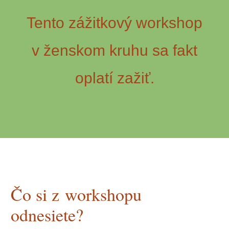
Tento zážitkový workshop
v ženskom kruhu sa fakt
oplatí zažiť.
Čo si z workshopu
odnesiete?