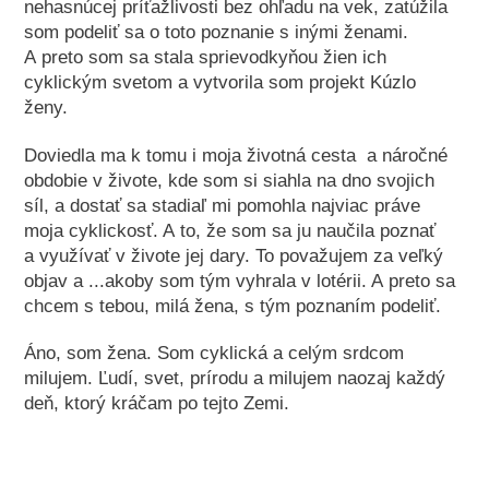
nehasnúcej príťažlivosti bez ohľadu na vek, zatúžila
som podeliť sa o toto poznanie s inými ženami.
A preto som sa stala sprievodkyňou žien ich
cyklickým svetom a vytvorila som projekt Kúzlo
ženy.
Doviedla ma k tomu i moja životná cesta a náročné
obdobie v živote, kde som si siahla na dno svojich
síl, a dostať sa stadiaľ mi pomohla najviac práve
moja cyklickosť. A to, že som sa ju naučila poznať
a využívať v živote jej dary. To považujem za veľký
objav a ...akoby som tým vyhrala v lotérii. A preto sa
chcem s tebou, milá žena, s tým poznaním podeliť.
Áno, som žena. Som cyklická a celým srdcom
milujem. Ľudí, svet, prírodu a milujem naozaj každý
deň, ktorý kráčam po tejto Zemi.