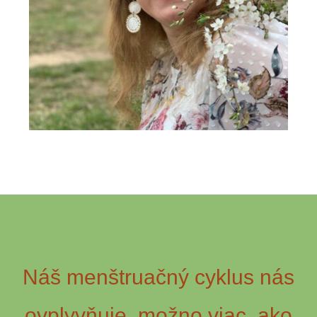
Náš menštruačný cyklus nás
ovplyvňuje, možno viac, ako