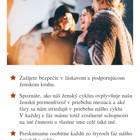
Zažijete bezpečie v láskavom a podporujúcom
ženskom kruhu.
Spoznáte, ako náš ženský cyklus ovplyvňuje našu
ženskú premenlivosť v priebehu mesiaca a aké
fázy sa nám striedajú v priebehu nášho cyklu.
V každej z fáz máme totiž zosilnené schopnosti
na iné činnosti a vlastne sme celé také iné.
Preskúmame osobitne každú zo štyroch fáz nášho
ženského cyklu.