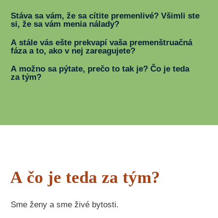
Stáva sa vám, že sa cítite premenlivé? Všimli ste
si, že sa vám menia nálady?
A stále vás ešte prekvapí vaša premenštruačná
fáza a to, ako v nej zareagujete?
A možno sa pýtate, prečo to tak je? Čo je teda
za tým?
A čo je teda za tým?
Sme ženy a sme živé bytosti.