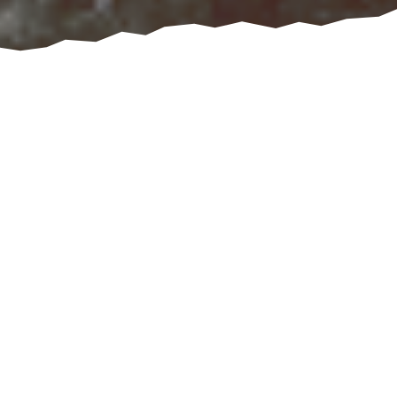
Divoká žena nie je rebelka ani naivné
dieťa.
Jej esenciou je celistvá hlboká múdrosť, ktorú často v bežnom
živote postrádame.
Bez tejto dôležitej ženskej esencie sa cítime stratené, neisté,
bezradné, unavené, prázdne, i vystrašené, sme akoby bez života
a trápime sa.
A robíme často chyby, za ktoré draho platíme.