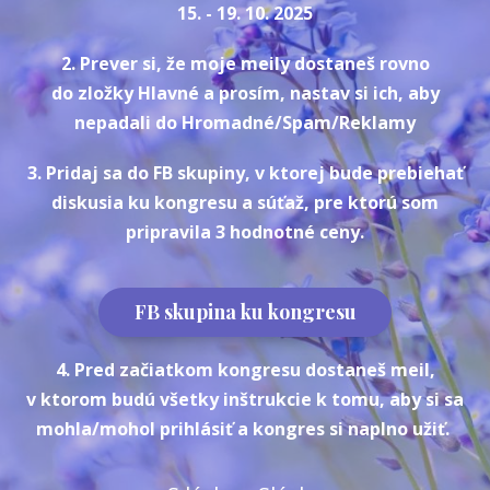
15
. - 19. 10. 2025
2. Prever si, že moje meily dostaneš rovno
do zložky Hlavné a prosím, nastav si ich, aby
nepadali do Hromadné/Spam/Reklamy
3. Pridaj sa do FB skupiny, v ktorej bude prebiehať
diskusia ku kongresu a súťaž, pre ktorú som
pripravila 3 hodnotné ceny.
FB skupina ku kongresu
4. Pred začiatkom kongresu dostaneš meil,
v ktorom budú všetky inštrukcie k tomu, aby si sa
mohla/mohol prihlásiť a kongres si naplno užiť.