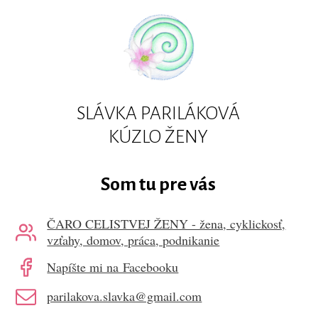
SLÁVKA PARILÁKOVÁ
KÚZLO ŽENY
Som tu pre vás
ČARO CELISTVEJ ŽENY - žena, cyklickosť,
vzťahy, domov, práca, podnikanie
Napíšte mi na Facebooku
parilakova.slavka@gmail.com