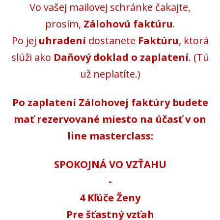
Vo vašej mailovej schránke čakajte,
prosím,
Zálohovú faktúru
.
Po jej
uhradení
dostanete
Faktúru
, ktorá
slúži ako
Daňový doklad o zaplatení
. (Tú
už neplatíte.)
Po zaplatení Zálohovej faktúry budete
mať rezervované miesto na účasť v on
line masterclass:
SPOKOJNÁ VO VZŤAHU
-
4 Kľúče Ženy
Pre šťastný vzťah