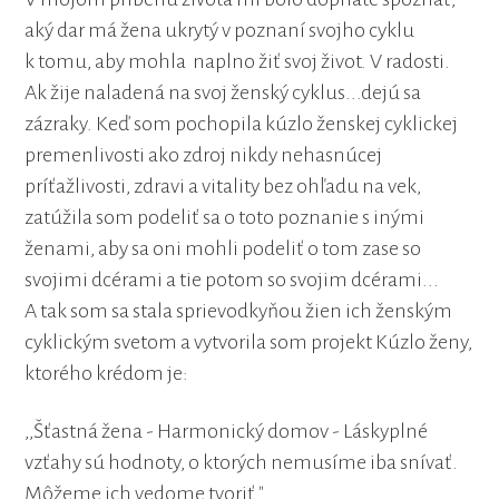
aký dar má žena ukrytý v poznaní svojho cyklu
k tomu, aby mohla naplno žiť svoj život. V radosti.
Ak žije naladená na svoj ženský cyklus...dejú sa
zázraky. Keď som pochopila kúzlo ženskej cyklickej
premenlivosti ako zdroj nikdy nehasnúcej
príťažlivosti, zdravi a vitality bez ohľadu na vek,
zatúžila som podeliť sa o toto poznanie s inými
ženami, aby sa oni mohli podeliť o tom zase so
svojimi dcérami a tie potom so svojim dcérami...
A tak som sa stala sprievodkyňou žien ich ženským
cyklickým svetom a vytvorila som projekt Kúzlo ženy,
ktorého krédom je:
,,Šťastná žena - Harmonický domov - Láskyplné
vzťahy sú hodnoty, o ktorých nemusíme iba snívať.
Môžeme ich vedome tvoriť."