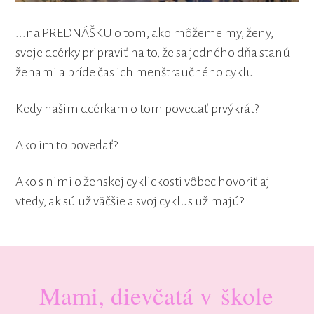
...na PREDNÁŠKU o tom, ako môžeme my, ženy,
svoje dcérky pripraviť na to, že sa jedného dňa stanú
ženami a príde čas ich menštraučného cyklu.
Kedy našim dcérkam o tom povedať prvýkrát?
Ako im to povedať?
Ako s nimi o ženskej cyklickosti vôbec hovoriť aj
vtedy, ak sú už väčšie a svoj cyklus už majú?
Mami, dievčatá v škole