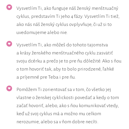
Vysvetlím Ti, ako funguje náš ženský menštruačný
cyklus, predstavím Ti jeho 4 fázy. Vysvetlím Ti tiež,
ako nás náš ženský cyklus ovplyvňuje, či už si to
uvedomujeme alebo nie.
Vysvetlím Ti, ako môžeš do tohoto tajomstva
a krásy ženského menštruačného cyklu zasvätiť
svoju dcérku a prečo je to pre ňu dôležité. Ako s ňou
o tom hovoriť tak, aby to bolo prirodzené, ľahké
a príjemné pre Teba i pre ňu.
Pomôžem Ti zorientovať sa v tom, čo všetko jej
vlastne o ženskej cyklickosti povedať a kedy o tom
začať hovoriť, alebo, ako s ňou komunikovať vtedy,
keď už svoj cyklus má a možno mu celkom
nerozumie, alebo sa v ňom dobre necíti.