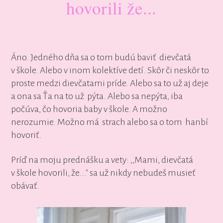
hovorili že...
Áno. Jedného dňa sa o tom budú baviť dievčatá
v škole. Alebo v inom kolektíve detí. Skôr či neskôr to
proste medzi dievčatami príde. Alebo sa to už aj deje
a ona sa Ťa na to už pýta. Alebo sa nepýta, iba
počúva, čo hovoria baby v škole. A možno
nerozumie. Možno má strach alebo sa o tom hanbí
hovoriť.
Príď na moju prednášku a vety: ,,Mami, dievčatá
v škole hovorili, že..." sa už nikdy nebudeš musieť
obávať.