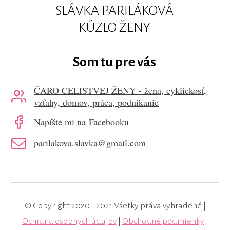
SLÁVKA PARILÁKOVÁ
KÚZLO ŽENY
Som tu pre vás
ČARO CELISTVEJ ŽENY - žena, cyklickosť,
vzťahy, domov, práca, podnikanie
Napíšte mi na Facebooku
parilakova.slavka@gmail.com
© Copyright 2020 - 2021 Všetky práva vyhradené |
Ochrana osobných údajov
|
Obchodné podmienky
|