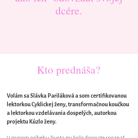
dcére.
Kto prednáša?
Volám sa Slávka Pariláková a som certifikovanou
lektorkou Cyklickej ženy, transformačnou koučkou
a lektorkou vzdelávania dospelých, autorkou
projektu Kúzlo ženy.
V mojom príbehu života mi bolo dopriate spoznať,