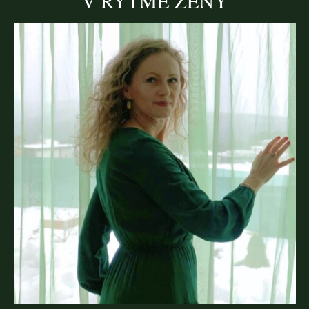
V RYTME ŽENY