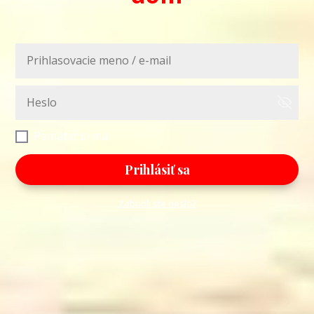
Pamätať si ma
Prihlásiť sa
Zabudli ste heslo?