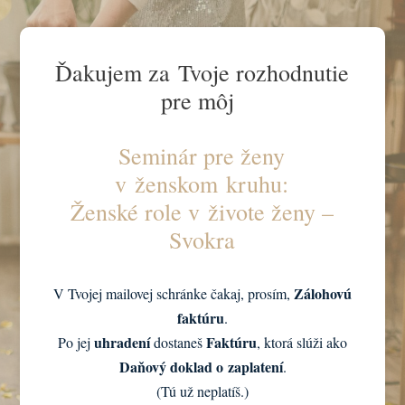
Ďakujem za Tvoje rozhodnutie
pre môj
Seminár pre ženy
v ženskom kruhu:
Ženské role v živote ženy –
Svokra
Zálohovú
V Tvojej mailovej schránke čakaj, prosím,
faktúru
.
uhradení
Faktúru
Po jej
dostaneš
, ktorá slúži ako
Daňový doklad o zaplatení
.
(Tú už neplatíš.)