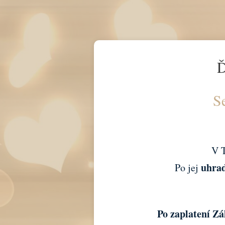
Ď
S
V T
uhra
Po jej
Po zaplatení Zá