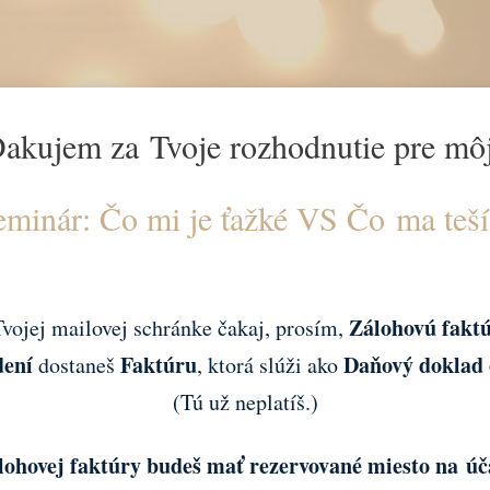
akujem za Tvoje rozhodnutie pre m
eminár: Čo mi je ťažké VS Čo ma teš
Zálohovú fakt
vojej mailovej schránke čakaj, prosím,
dení
Faktúru
Daňový doklad 
dostaneš
, ktorá slúži ako
(Tú už neplatíš.)
lohovej faktúry budeš mať rezervované miesto na úč