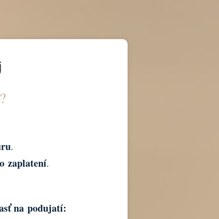
ôj
í?
úru
.
o zaplatení
.
asť na podujatí: