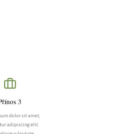
Přínos 3
um dolor sit amet,
ur adipiscing elit.
disse vulputate.