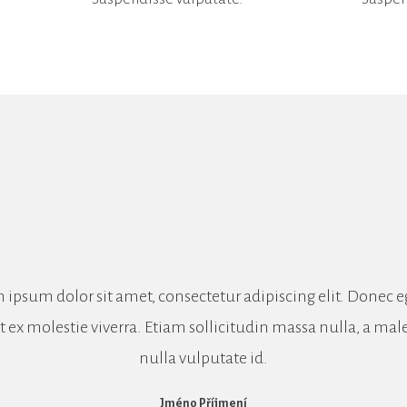
 ipsum dolor sit amet, consectetur adipiscing elit. Donec e
t ex molestie viverra. Etiam sollicitudin massa nulla, a ma
nulla vulputate id.
Jméno Příjmení