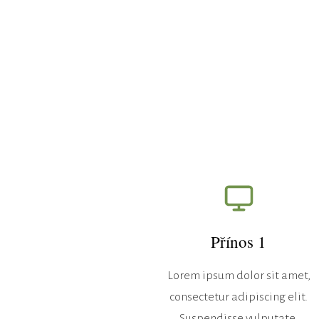
Přínos 1
Lorem ipsum dolor sit amet,
consectetur adipiscing elit.
Suspendisse vulputate.