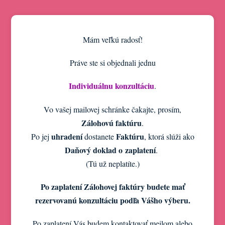
Mám veľkú radosť!
Práve ste si objednali jednu
Individuálnu konzultáciu
.
Vo vašej mailovej schránke čakajte, prosím,
Zálohovú faktúru
.
uhradení
Faktúru
Po jej
dostanete
, ktorá slúži ako
Daňový doklad o zaplatení
.
(Tú už neplatíte.)
Po zaplatení Zálohovej faktúry budete mať
rezervovanú konzultáciu podľa Vášho výberu.
Po zaplatení Vás budem kontaktovať meilom alebo