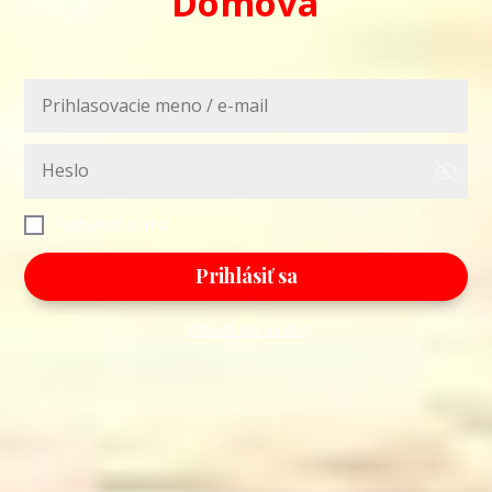
Domova
Pamätať si ma
Prihlásiť sa
Zabudli ste heslo?