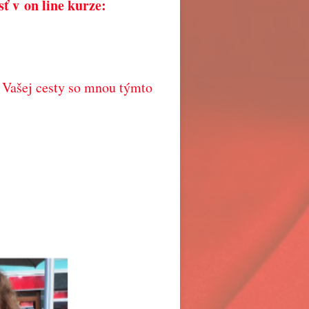
ť v on line kurze:
a Vašej cesty so mnou týmto