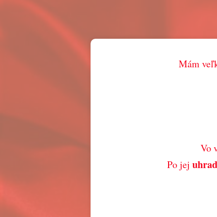
Mám veľkú
Vo v
uhra
Po jej