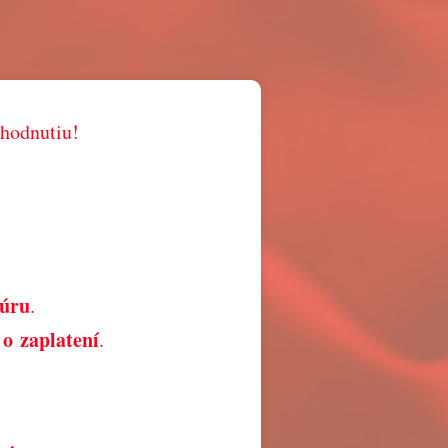
zhodnutiu!
túru
.
o zaplatení
.