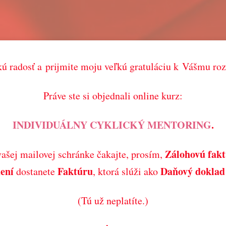
 radosť a prijmite moju veľkú gratuláciu k Vášmu ro
Práve ste si objednali online kurz:
INDIVIDUÁLNY CYKLICKÝ MENTORING
.
Zálohovú fak
ašej mailovej schránke čakajte, prosím,
dení
Faktúru
Daňový doklad 
dostanete
, ktorá slúži ako
(Tú už neplatíte.)