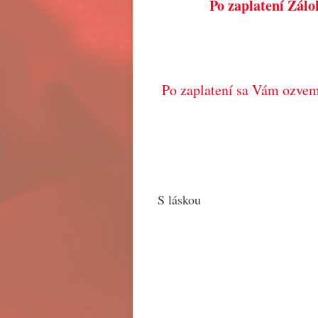
Po zaplatení Zálo
Po zaplatení sa Vám ozvem 
S láskou