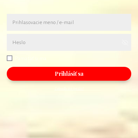
Pamätať si ma
Prihlásiť sa
Zabudli ste heslo?